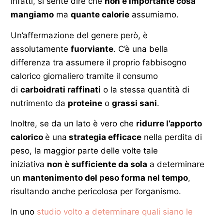
infatti, si sente dire che
non è importante cosa
mangiamo
ma
quante calorie
assumiamo.
Un’affermazione del genere però, è
assolutamente
fuorviante
. C’è una bella
differenza tra assumere il proprio fabbisogno
calorico giornaliero tramite il consumo
di
carboidrati raffinati
o la stessa quantità di
nutrimento da
proteine
o
grassi sani
.
Inoltre, se da un lato è vero che
ridurre l’apporto
calorico
è una
strategia efficace
nella perdita di
peso, la maggior parte delle volte tale
iniziativa
non è sufficiente da sola
a determinare
un
mantenimento del peso forma nel tempo
,
risultando anche pericolosa per l’organismo.
In uno
studio volto a determinare quali siano le