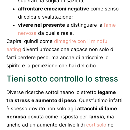
superare la soglia di sazietà;
affrontare emozioni negative
come senso
di colpa e svalutazione;
vivere nel presente
e distinguere la
fame
nervosa
da quella reale.
Capirai quindi come
dimagrire con il mindful
eating
diventi un’occasione capace non solo di
farti perdere peso, ma anche di arricchire lo
spirito e la percezione che hai del cibo.
Tieni sotto controllo lo stress
Diverse ricerche sottolineano lo stretto
legame
tra stress e aumento di peso
. Quest’ultimo infatti
è spesso dovuto non solo agli
attacchi di fame
nervosa
dovuta come risposta per l’
ansia
, ma
anche ad un aumento dei livelli di
cortisolo
nel