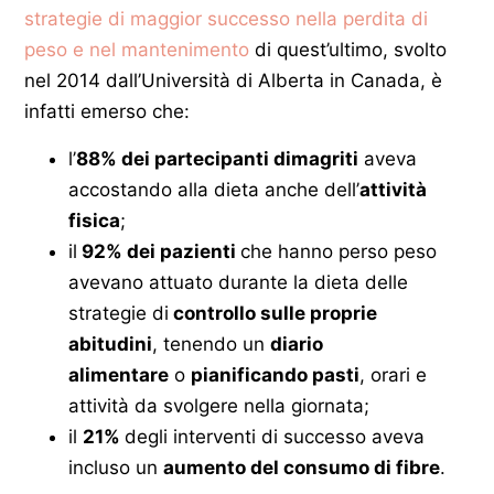
strategie di maggior successo nella perdita di
peso e nel mantenimento
di quest’ultimo, svolto
nel 2014 dall’Università di Alberta in Canada, è
infatti emerso che:
l’
88% dei partecipanti dimagriti
aveva
accostando alla dieta anche dell’
attività
fisica
;
il
92% dei pazienti
che hanno perso peso
avevano attuato durante la dieta delle
strategie di
controllo sulle proprie
abitudini
, tenendo un
diario
alimentare
o
pianificando pasti
, orari e
attività da svolgere nella giornata;
il
21%
degli interventi di successo aveva
incluso un
aumento del consumo di fibre
.