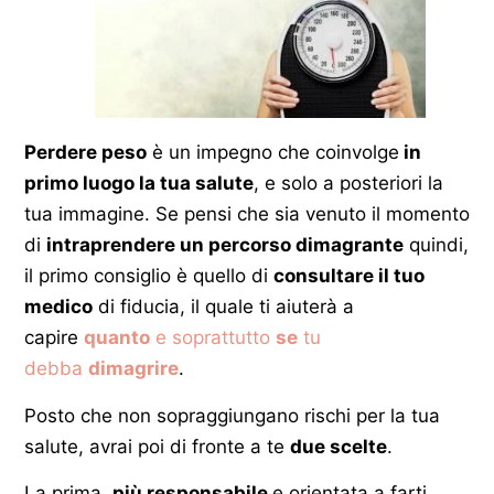
Perdere peso
è un impegno che coinvolge
in
primo luogo la tua salute
, e solo a posteriori la
tua immagine. Se pensi che sia venuto il momento
di
intraprendere un percorso dimagrante
quindi,
il primo consiglio è quello di
consultare il tuo
medico
di fiducia, il quale ti aiuterà a
capire
quanto
e soprattutto
se
tu
debba
dimagrire
.
Posto che non sopraggiungano rischi per la tua
salute, avrai poi di fronte a te
due scelte
.
La prima,
più responsabile
e orientata a farti