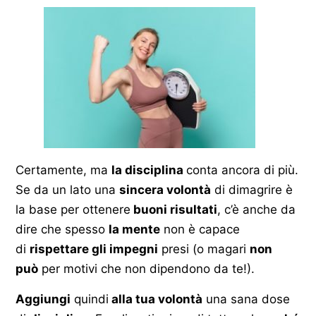
Certamente, ma
la disciplina
conta ancora di più.
Se da un lato una
sincera volontà
di dimagrire è
la base per ottenere
buoni risultati
, c’è anche da
dire che spesso
la mente
non è capace
di
rispettare gli impegni
presi (o magari
non
può
per motivi che non dipendono da te!).
Aggiungi
quindi
alla tua volontà
una sana dose