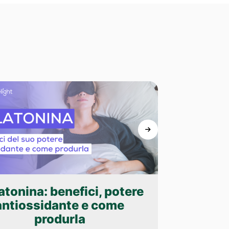
tonina: benefici, potere
Detox
antiossidante e come
come si 
produrla