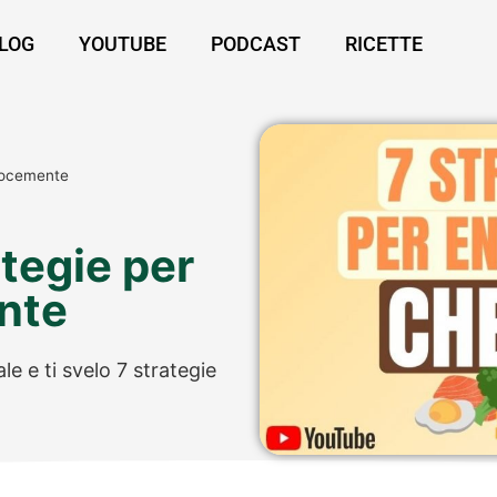
LOG
YOUTUBE
PODCAST
RICETTE
elocemente
ategie per
ente
le e ti svelo 7 strategie