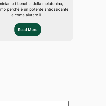
iniamo i benefici della melatonina,
In questo 
amo perché è un potente antiossidante
possibile 
e come aiutare il...
Read More