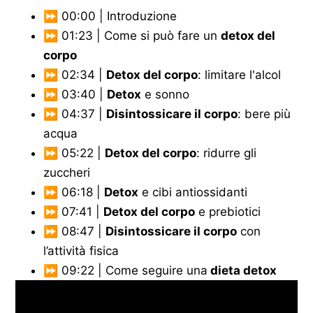
⏩ 00:00 | Introduzione
⏩ 01:23 | Come si può fare un
detox del
corpo
⏩ 02:34 |
Detox del corpo
: limitare l'alcol
⏩ 03:40 |
Detox
e sonno
⏩ 04:37 |
Disintossicare il corpo
: bere più
acqua
⏩ 05:22 |
Detox del corpo
: ridurre gli
zuccheri
⏩ 06:18 |
Detox
e cibi antiossidanti
⏩ 07:41 |
Detox del corpo
e prebiotici
⏩ 08:47 |
Disintossicare il corpo
con
l’attività fisica
⏩ 09:22 | Come seguire una
dieta detox