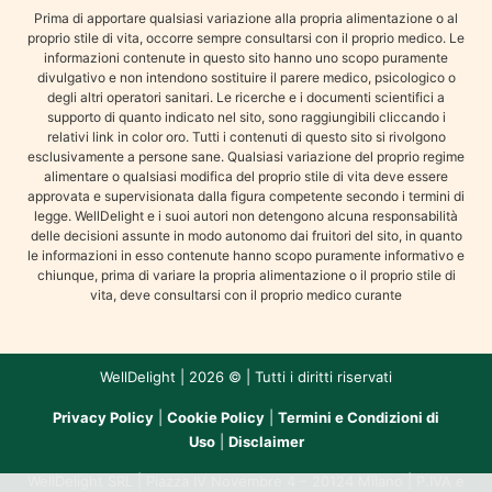
Prima di apportare qualsiasi variazione alla propria alimentazione o al
proprio stile di vita, occorre sempre consultarsi con il proprio medico. Le
informazioni contenute in questo sito hanno uno scopo puramente
divulgativo e non intendono sostituire il parere medico, psicologico o
degli altri operatori sanitari. Le ricerche e i documenti scientifici a
supporto di quanto indicato nel sito, sono raggiungibili cliccando i
relativi link in color oro. Tutti i contenuti di questo sito si rivolgono
esclusivamente a persone sane. Qualsiasi variazione del proprio regime
alimentare o qualsiasi modifica del proprio stile di vita deve essere
approvata e supervisionata dalla figura competente secondo i termini di
legge. WellDelight e i suoi autori non detengono alcuna responsabilità
delle decisioni assunte in modo autonomo dai fruitori del sito, in quanto
le informazioni in esso contenute hanno scopo puramente informativo e
chiunque, prima di variare la propria alimentazione o il proprio stile di
vita, deve consultarsi con il proprio medico curante
WellDelight | 2026 © | Tutti i diritti riservati
Privacy Policy
|
Cookie Policy
|
Termini e Condizioni di
Uso
|
Disclaimer
WellDelight SRL | Piazza IV Novembre 4 – 20124 Milano | P.IVA e