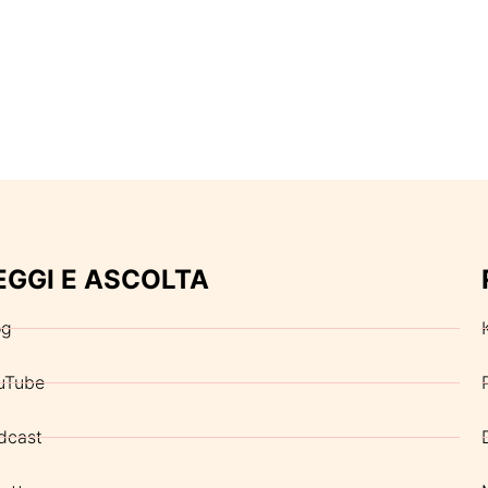
EGGI E ASCOLTA
og
uTube
dcast