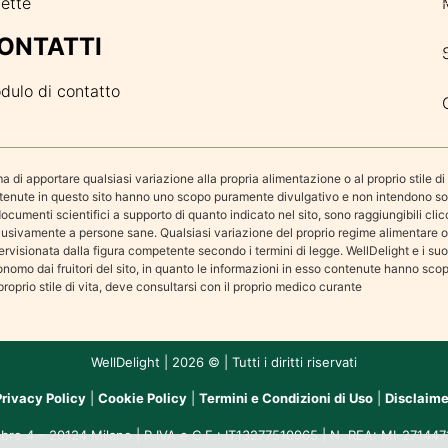
cette
ONTATTI
dulo di contatto
a di apportare qualsiasi variazione alla propria alimentazione o al proprio stile d
enute in questo sito hanno uno scopo puramente divulgativo e non intendono sostitu
documenti scientifici a supporto di quanto indicato nel sito, sono raggiungibili clicca
lusivamente a persone sane. Qualsiasi variazione del proprio regime alimentare o q
ervisionata dalla figura competente secondo i termini di legge. WellDelight e i su
onomo dai fruitori del sito, in quanto le informazioni in esso contenute hanno sco
 proprio stile di vita, deve consultarsi con il proprio medico curante
WellDelight | 2026 © | Tutti i diritti riservati
Privacy Policy
|
Cookie Policy
|
Termini e Condizioni di Uso
|
Disclaime
bre 4 – 20124 Milano | P.IVA e C.F.: IT13277510965 | N. REA: MI-2714471 |