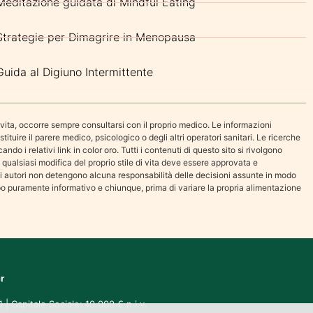
Meditazione guidata di Mindful Eating
Strategie per Dimagrire in Menopausa
Guida al Digiuno Intermittente
i vita, occorre sempre consultarsi con il proprio medico. Le informazioni
ire il parere medico, psicologico o degli altri operatori sanitari. Le ricerche
ndo i relativi link in color oro. Tutti i contenuti di questo sito si rivolgono
ualsiasi modifica del proprio stile di vita deve essere approvata e
oi autori non detengono alcuna responsabilità delle decisioni assunte in modo
po puramente informativo e chiunque, prima di variare la propria alimentazione
r
 Capitale Sociale: 10.000 € n.i.v.