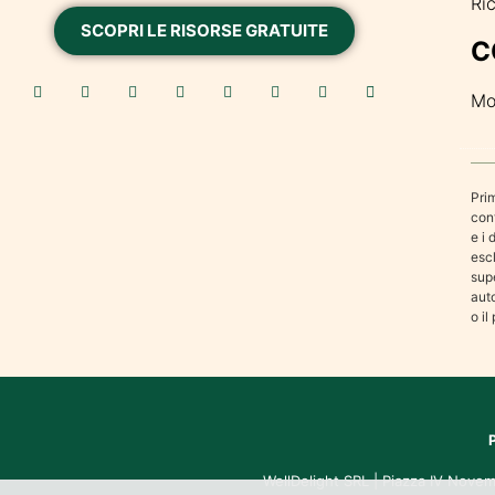
Ri
SCOPRI LE RISORSE GRATUITE
C
Mo
Prim
cont
e i 
esc
sup
aut
o il
WellDelight SRL | Piazza IV Novem