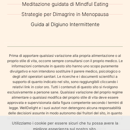
Meditazione guidata di Mindful Eating
Strategie per Dimagrire in Menopausa
Guida al Digiuno Intermittente
Prima di apportare qualsiasi variazione alla propria alimentazione o al
proprio stile di vita, occorre sempre consultarsi con il proprio medico. Le
informazioni contenute in questo sito hanno uno scopo puramente
divulgativo e non intendono sostituire il parere medico, psicologico o
degli altri operatori sanitari. Le ricerche e i documenti scientifici a
supporto di quanto indicato nel sito, sono raggiungibili cliccando i
relativi link in color oro. Tutti i contenuti di questo sito si rivolgono
esclusivamente a persone sane. Qualsiasi variazione del proprio regime
alimentare o qualsiasi modifica del proprio stile di vita deve essere
approvata e supervisionata dalla figura competente secondo i termini di
legge. WellDelight e i suoi autori non detengono alcuna responsabilità
delle decisioni assunte in modo autonomo dai fruitori del sito, in quanto
le informazioni in esso contenute hanno scopo puramente informativo e
Utilizziamo i cookie per essere sicuri che tu possa avere la
chiunque, prima di variare la propria alimentazione o il proprio stile di
vita, deve consultarsi con il proprio medico curante
migliore esperienza sul nostro sito.