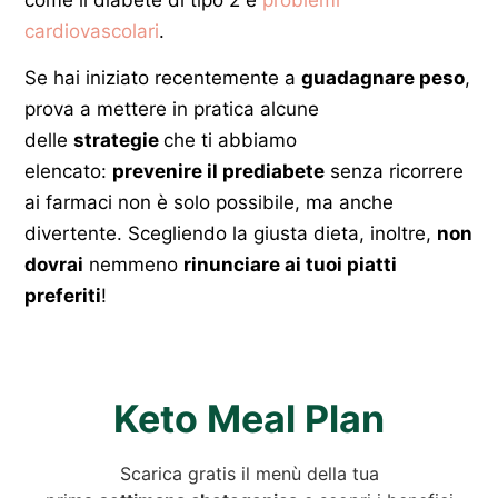
come il diabete di tipo 2 e
problemi
cardiovascolari
.
Se hai iniziato recentemente a
guadagnare peso
,
prova a mettere in pratica alcune
delle
strategie
che ti abbiamo
elencato:
prevenire il prediabete
senza ricorrere
ai farmaci non è solo possibile, ma anche
divertente. Scegliendo la giusta dieta, inoltre,
non
dovrai
nemmeno
rinunciare ai tuoi piatti
preferiti
!
Keto Meal Plan
Scarica gratis il menù della tua