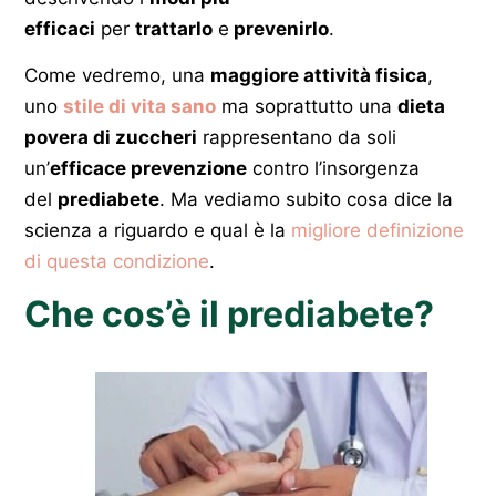
efficaci
per
trattarlo
e
prevenirlo
.
Come vedremo, una
maggiore attività fisica
,
uno
stile di vita sano
ma soprattutto una
dieta
povera di zuccheri
rappresentano da soli
un’
efficace prevenzione
contro l’insorgenza
del
prediabete
. Ma vediamo subito cosa dice la
scienza a riguardo e qual è la
migliore definizione
di questa condizione
.
Che cos’è il prediabete?