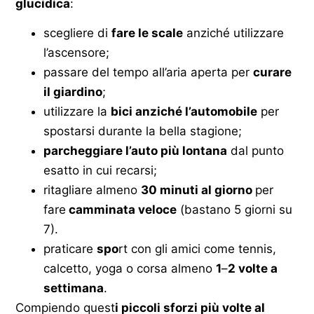
glucidica
:
scegliere di
fare le scale
anziché utilizzare
l’ascensore;
passare del tempo all’aria aperta per
curare
il giardino
;
utilizzare la
bici anziché l’automobile
per
spostarsi durante la bella stagione;
parcheggiare l’auto più lontana
dal punto
esatto in cui recarsi;
ritagliare almeno
30 minuti al giorno
per
fare
camminata veloce
(bastano 5 giorni su
7).
praticare
spo
rt con gli amici come tennis,
calcetto, yoga o corsa almeno
1
–
2 volte a
settimana
.
Compiendo quest
i piccoli sforzi più volte al