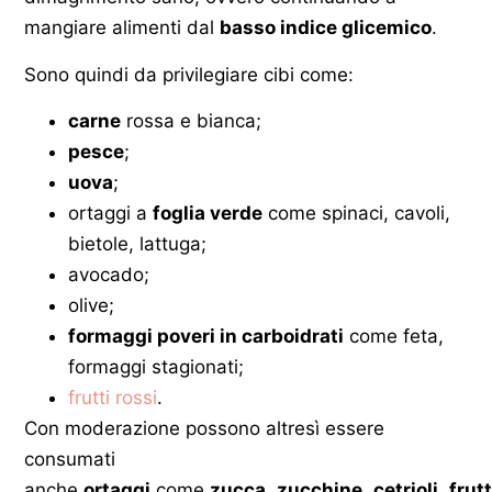
mangiare alimenti dal
basso indice glicemico
.
Sono quindi da privilegiare cibi come:
carne
rossa e bianca;
pesce
;
uova
;
ortaggi a
foglia verde
come spinaci, cavoli,
bietole, lattuga;
avocado;
olive;
formaggi poveri in carboidrati
come feta,
formaggi stagionati;
frutti rossi
.
Con moderazione possono altresì essere
consumati
anche
ortaggi
come
zucca
,
zucchine
,
cetrioli
,
frut