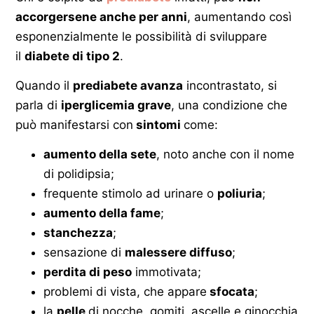
accorgersene anche per anni
, aumentando così
esponenzialmente le possibilità di sviluppare
il
diabete di tipo 2
.
Quando il
prediabete avanza
incontrastato, si
parla di
iperglicemia grave
, una condizione che
può manifestarsi con
sintomi
come:
aumento della sete
, noto anche con il nome
di polidipsia;
frequente stimolo ad urinare o
poliuria
;
aumento della fame
;
stanchezza
;
sensazione di
malessere diffuso
;
perdita di peso
immotivata;
problemi di vista, che appare
sfocata
;
la
pelle
di nocche, gomiti, ascelle e ginocchia