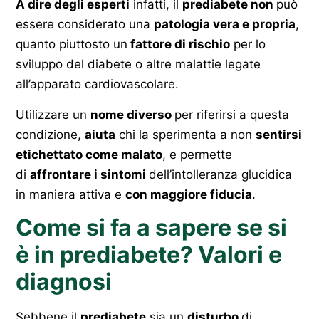
A dire degli esperti
infatti, il
prediabete non
può
essere considerato una
patologia vera e propria
,
quanto piuttosto un
fattore di rischio
per lo
sviluppo del diabete o altre malattie legate
all’apparato cardiovascolare.
Utilizzare un
nome diverso
per riferirsi a questa
condizione,
aiuta
chi la sperimenta a non
sentirsi
etichettato come malato
, e permette
di
affrontare i sintomi
dell’intolleranza glucidica
in maniera attiva e
con maggiore fiducia
.
Come si fa a sapere se si
è in prediabete? Valori e
diagnosi
Sebbene il
prediabete
sia un
disturbo
di