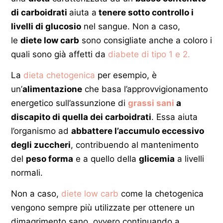
di carboidrati
aiuta a
tenere sotto controllo i
livelli di glucosio
nel sangue. Non a caso,
le
diete low carb
sono consigliate anche a coloro i
quali sono già affetti da
diabete di tipo 1 e 2.
La
dieta chetogenica
per esempio, è
un’
alimentazione
che basa l’approvvigionamento
energetico sull’assunzione di
grassi sani
a
discapito di quella dei carboidrati
. Essa aiuta
l’organismo ad
abbattere l’accumulo eccessivo
degli zuccheri
, contribuendo al mantenimento
del
peso forma
e a quello della
glicemia
a livelli
normali.
Non a caso,
diete low carb
come la chetogenica
vengono sempre più utilizzate per ottenere un
dimagrimento sano, ovvero continuando a