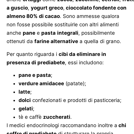
a guscio
,
yogurt greco
,
cioccolato fondente con
almeno 80% di cacao
. Sono ammesse qualora
non fosse possibile sostituirle con altri alimenti
anche
pane
e
pasta
integrali
, possibilmente
ottenuti da
farine alternative
a quella di grano.
Per quanto riguarda i
cibi da eliminare in
presenza di prediabete
, essi includono:
pane e pasta
;
verdure amidacee
(patate);
latte
;
dolci
confezionati e prodotti di pasticceria;
gelati
;
tè e caffè
zuccherati
.
I medici endocrinologi raccomandano inoltre a
chi
soffre di prediabete
di strutturare la propria