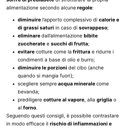
alimentazione secondo alcune
regole
:
diminuire
l’apporto complessivo di
calorie e
di grassi saturi
in caso di
sovrappeso
;
eliminare
dall’alimentazione
bibite
zuccherate
e
succhi di frutta
;
evitare
cotture come la
frittura
e ridurre i
condimenti a base di olio e burro;
diminuire le porzioni
del cibo (anche
quando si mangia fuori);
scegliere sempre
acqua minerale
come
bevanda;
prediligere
cotture al vapore
, alla
griglia
o
al
forno
.
Seguendo questi consigli, è possibile contrastare
in modo efficace il
rischio di infiammazioni e