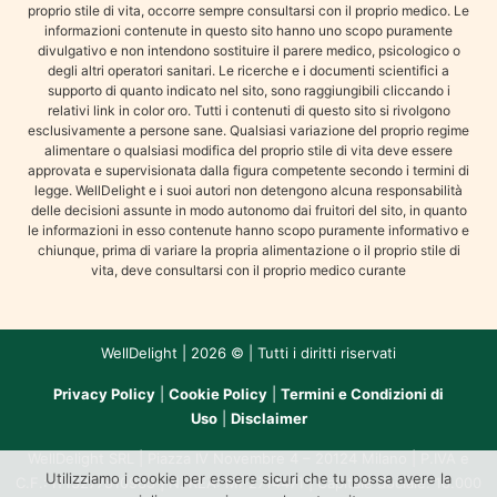
proprio stile di vita, occorre sempre consultarsi con il proprio medico. Le
informazioni contenute in questo sito hanno uno scopo puramente
divulgativo e non intendono sostituire il parere medico, psicologico o
degli altri operatori sanitari. Le ricerche e i documenti scientifici a
supporto di quanto indicato nel sito, sono raggiungibili cliccando i
relativi link in color oro. Tutti i contenuti di questo sito si rivolgono
esclusivamente a persone sane. Qualsiasi variazione del proprio regime
alimentare o qualsiasi modifica del proprio stile di vita deve essere
approvata e supervisionata dalla figura competente secondo i termini di
legge. WellDelight e i suoi autori non detengono alcuna responsabilità
delle decisioni assunte in modo autonomo dai fruitori del sito, in quanto
le informazioni in esso contenute hanno scopo puramente informativo e
chiunque, prima di variare la propria alimentazione o il proprio stile di
vita, deve consultarsi con il proprio medico curante
WellDelight | 2026 © | Tutti i diritti riservati
Privacy Policy
|
Cookie Policy
|
Termini e Condizioni di
Uso
|
Disclaimer
WellDelight SRL | Piazza IV Novembre 4 – 20124 Milano | P.IVA e
Utilizziamo i cookie per essere sicuri che tu possa avere la
C.F.: IT13277510965 | N. REA: MI-2714471 | Capitale Sociale: 10.000