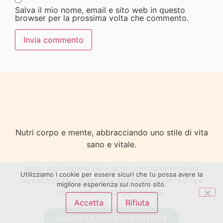
Salva il mio nome, email e sito web in questo
browser per la prossima volta che commento.
Nutri corpo e mente, abbracciando uno stile di vita
sano e vitale.
Inizia a prenderti cura di te, con strumenti ed
Utilizziamo i cookie per essere sicuri che tu possa avere la
ispirazioni che ti aiutano ad intraprendere il tuo
migliore esperienza sul nostro sito.
percorso di trasformazione.
Accetta
Rifiuta
SCOPRI LE RISORSE GRATUITE