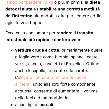
lampo per perdere 10 kg
o più. In primis, la
dieta
detox ti aiuta a ristabilire una corretta motilità
dell’intestino
aiutandoti a dire per sempre addio
agli sforzi in bagno.
Ecco cosa consumare per
rendere il transito
intestinale più rapido
e
confortevole
:
verdure crude e cotte
, primariamente quelle
a foglia verde come bietole, spinaci, coste,
verza, cavolo, cavoletti di Bruxelles. Ottime
anche le cipolle, le patate e le carote.
L’
elevato contenuto di fibre di questi
alimenti
, unito alla loro forte componente
acquosa, consente di aumentare il volume
delle feci e di ammorbidirle;
alcuni tipi di
cereali
;