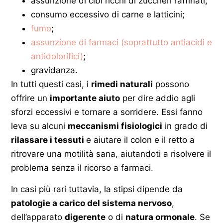
assunzione di cibi ricchi di zuccheri raffinati;
consumo eccessivo di carne e latticini;
fumo
;
assunzione di farmaci (soprattutto antiacidi e
antidolorifici)
;
gravidanza.
In tutti questi casi, i
rimedi naturali
possono
offrire un
importante aiuto
per dire addio agli
sforzi eccessivi e tornare a sorridere. Essi fanno
leva su alcuni
meccanismi fisiologici
in grado di
rilassare i tessuti
e aiutare il colon e il retto a
ritrovare una motilità sana, aiutandoti a risolvere il
problema senza il ricorso a farmaci.
In casi più rari tuttavia, la stipsi dipende da
patologie a carico del sistema nervoso
,
dell’apparato
digerente
o di
natura ormonale
. Se