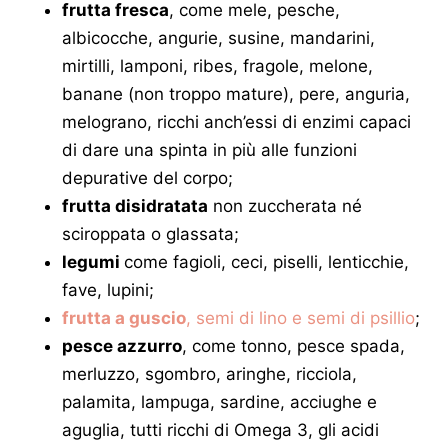
frutta fresca
, come mele, pesche,
albicocche, angurie, susine, mandarini,
mirtilli, lamponi, ribes, fragole, melone,
banane (non troppo mature), pere, anguria,
melograno, ricchi anch’essi di enzimi capaci
di dare una spinta in più alle funzioni
depurative del corpo;
frutta disidratata
non zuccherata né
sciroppata o glassata;
legumi
come fagioli, ceci, piselli, lenticchie,
fave, lupini;
frutta a guscio
, semi di lino e semi di psillio
;
pesce azzurro
, come tonno, pesce spada,
merluzzo, sgombro, aringhe, ricciola,
palamita, lampuga, sardine, acciughe e
aguglia, tutti ricchi di Omega 3, gli acidi