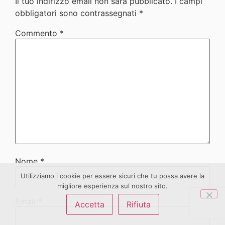
Il tuo indirizzo email non sarà pubblicato.
I campi
obbligatori sono contrassegnati
*
Commento
*
Nome
*
Utilizziamo i cookie per essere sicuri che tu possa avere la
migliore esperienza sul nostro sito.
Email
*
Accetta
Rifiuta