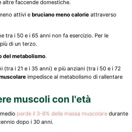
 e altre faccende domestiche.
meno attivi e
bruciano meno calorie
attraverso
 tra i 50 e i 65 anni non fa esercizio. Per le
iù di un terzo.
o del metabolismo
.
tra i 21 e i 35 anni) e più anziani (tra i 50 e i 72
 muscolare
impedisce al metabolismo di rallentare
re muscoli con l'età
o medio
perde il 3-8% della massa muscolare
durante
ennio dopo i 30 anni.