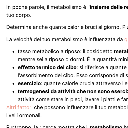
In poche parole, il metabolismo è l'
insieme delle r
tuo corpo.
Determina anche quante calorie bruci al giorno. Più
La velocità del tuo metabolismo è influenzata da
q
tasso metabolico a riposo: il cosiddetto
metab
mentre sei a riposo o dormi. È la quantità mi
effetto termico del cibo
: si riferisce a quant
l'assorbimento del cibo. Esso corrisponde di sol
esercizio
: quante calorie brucia attraverso l'e
termogenesi da attività che non sono eserciz
attività come stare in piedi, lavare i piatti e 
Altri fattori
che possono influenzare il tuo metaboli
livelli ormonali.
Purtroppo, la ricerca mostra che il
metabolismo b