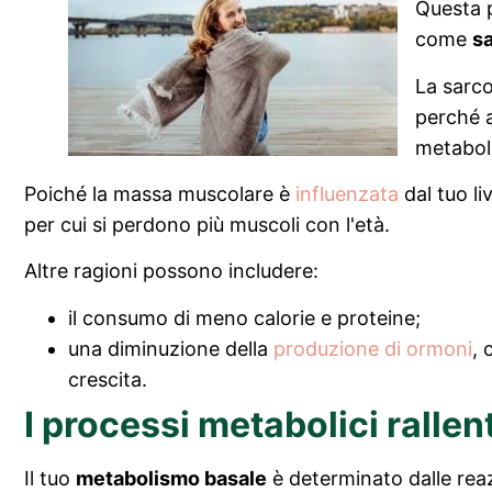
Questa p
come
s
La sarco
perché 
metabol
Poiché la massa muscolare è
influenzata
dal tuo li
per cui si perdono più muscoli con l'età.
Altre ragioni possono includere:
il consumo di meno calorie e proteine;
una diminuzione della
produzione di ormoni
, 
crescita.
I processi metabolici rallen
Il tuo
metabolismo basale
è determinato dalle reaz