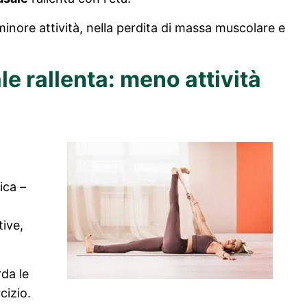
minore attività, nella perdita di massa muscolare e
e rallenta: meno attività
.
sica –
ive,
rda le
cizio.