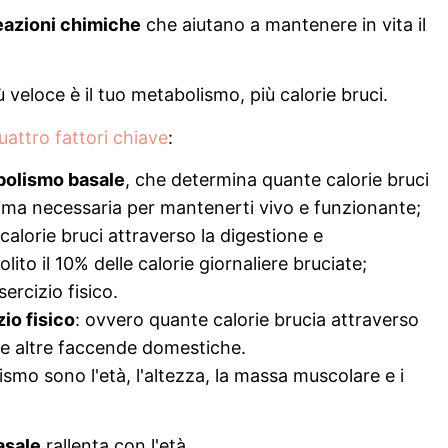
eazioni chimiche
che aiutano a mantenere in vita il
 veloce è il tuo metabolismo, più calorie bruci.
uattro fattori chiave
:
olismo basale
, che determina quante calorie bruci
nima necessaria per mantenerti vivo e funzionante;
e calorie bruci attraverso la digestione e
ito il 10% delle calorie giornaliere bruciate;
sercizio fisico.
io fisico
: ovvero quante calorie brucia attraverso
fare altre faccende domestiche.
smo sono l'età, l'altezza, la massa muscolare e i
asale
rallenta con l'età.