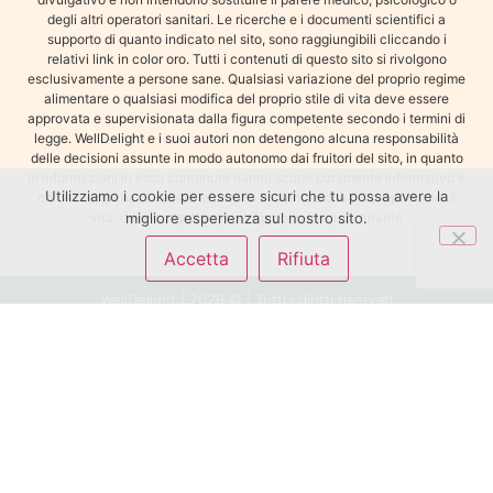
degli altri operatori sanitari. Le ricerche e i documenti scientifici a
supporto di quanto indicato nel sito, sono raggiungibili cliccando i
relativi link in color oro. Tutti i contenuti di questo sito si rivolgono
esclusivamente a persone sane. Qualsiasi variazione del proprio regime
alimentare o qualsiasi modifica del proprio stile di vita deve essere
approvata e supervisionata dalla figura competente secondo i termini di
legge. WellDelight e i suoi autori non detengono alcuna responsabilità
delle decisioni assunte in modo autonomo dai fruitori del sito, in quanto
le informazioni in esso contenute hanno scopo puramente informativo e
Utilizziamo i cookie per essere sicuri che tu possa avere la
chiunque, prima di variare la propria alimentazione o il proprio stile di
vita, deve consultarsi con il proprio medico curante
migliore esperienza sul nostro sito.
Accetta
Rifiuta
WellDelight | 2026 © | Tutti i diritti riservati
Privacy Policy
|
Cookie Policy
|
Termini e Condizioni di
Uso
|
Disclaimer
WellDelight SRL | Piazza IV Novembre 4 – 20124 Milano | P.IVA e
C.F.: IT13277510965 | N. REA: MI-2714471 | Capitale Sociale: 10.000
€ n.i.v.
info@welldelight.com