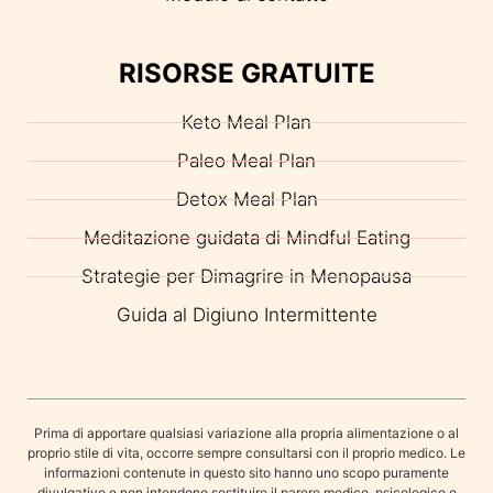
RISORSE GRATUITE
Keto Meal Plan
Paleo Meal Plan
Detox Meal Plan
Meditazione guidata di Mindful Eating
Strategie per Dimagrire in Menopausa
Guida al Digiuno Intermittente
Prima di apportare qualsiasi variazione alla propria alimentazione o al
proprio stile di vita, occorre sempre consultarsi con il proprio medico. Le
informazioni contenute in questo sito hanno uno scopo puramente
divulgativo e non intendono sostituire il parere medico, psicologico o