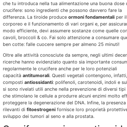
che tu introduca nella tua alimentazione una buona dose 
crucifere: sono ingredienti che possono davvero fare la
differenza. La tiroide produce
ormoni fondamentali
per i
corporeo e il funzionamento di vari organi e, per assicurar
modo efficiente, devi assumere sostanze come quelle con
cavoli, broccoli & co. Fai solo attenzione a consumare qu
ben cotte: falle cuocere sempre per almeno 25 minuti!
Oltre alle attività conosciute da sempre, negli ultimi dec
ricerche hanno evidenziato quanto sia importante consu
regolarmente le crucifere anche per le loro potenziali
capacità
antitumorali
. Questi vegetali contengono, infatti
composti
antiossidanti
: polifenoli, carotenoidi, indoli e s
si sono rivelati utili anche nella prevenzione di diversi tipi
che stimolano le cellule a produrre alcuni enzimi molto eff
proteggere la degenerazione del DNA. Infine, la presenza 
rilevanti di
fitoestrogeni
fornisce loro proprietà protettiv
sviluppo dei tumori al seno e alla prostata.