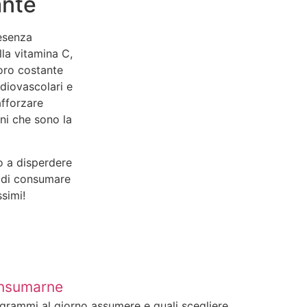
ante
resenza
lla vitamina C,
loro costante
diovascolari e
afforzare
ni che sono la
o a disperdere
lo di consumare
ssimi!
consumarne
grammi al giorno assumere e quali scegliere...