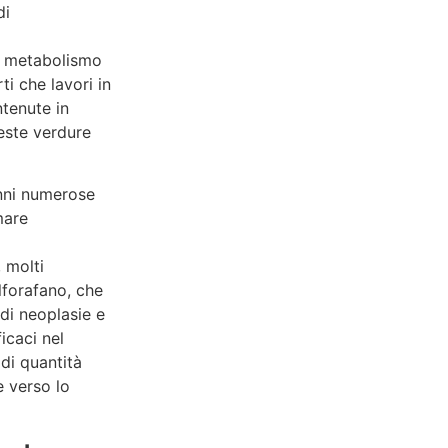
di
l metabolismo
ti che lavori in
tenute in
este verdure
enni numerose
mare
, molti
ulforafano, che
 di neoplasie e
icaci nel
di quantità
e verso lo