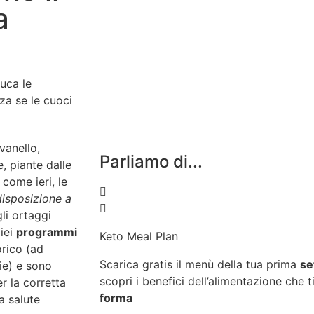
a
duca le
za se le cuoci
vanello,
Parliamo di...
, piante dalle
 come ieri, le
disposizione a
li ortaggi
miei
programmi
Keto Meal Plan
rico (ad
Scarica gratis il menù della tua prima
se
ie) e sono
scopri i benefici dell’alimentazione che t
r la corretta
forma
a salute