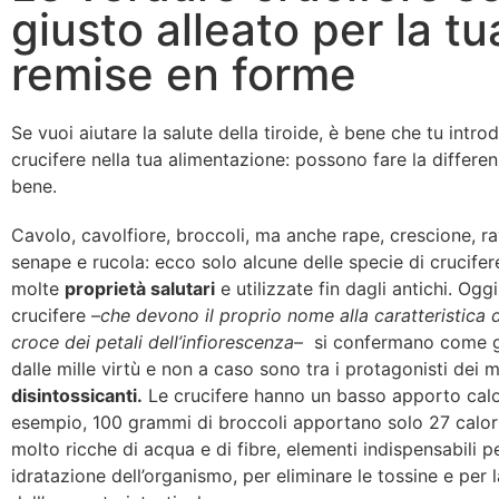
giusto alleato per la tu
remise en forme
Se vuoi aiutare la salute della tiroide, è bene che tu intro
crucifere nella tua alimentazione: possono fare la differen
bene.
Cavolo, cavolfiore, broccoli, ma anche rape, crescione, ra
senape e rucola: ecco solo alcune delle specie di crucifere
molte
proprietà salutari
e utilizzate fin dagli antichi. Oggi
crucifere –
che devono il proprio nome alla caratteristica 
croce dei petali dell’infiorescenza
– si confermano come g
dalle mille virtù e non a caso sono tra i protagonisti dei 
disintossicanti.
Le crucifere hanno un basso apporto calo
esempio, 100 grammi di broccoli apportano solo 27 calor
molto ricche di acqua e di fibre, elementi indispensabili pe
idratazione dell’organismo, per eliminare le tossine e per l