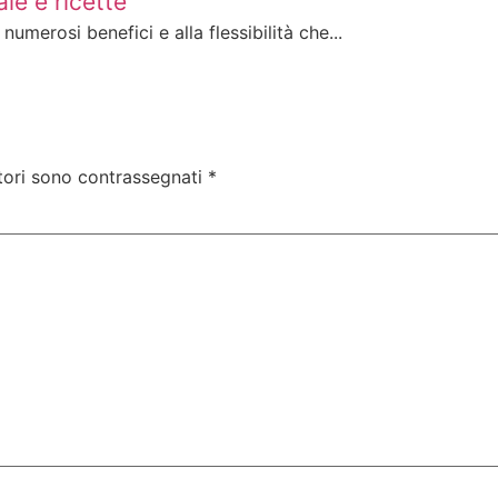
le e ricette
umerosi benefici e alla flessibilità che...
tori sono contrassegnati
*