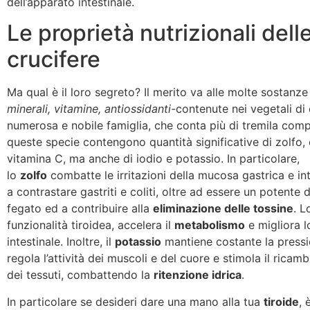
dell’apparato intestinale.
Le proprietà nutrizionali dell
crucifere
Ma qual è il loro segreto? Il merito va alle molte sostanze
minerali, vitamine, antiossidanti-
contenute nei vegetali di
numerosa e nobile famiglia, che conta più di tremila comp
queste specie contengono quantità significative di zolfo, 
vitamina C, ma anche di iodio e potassio. In particolare,
lo
zolfo
combatte le irritazioni della mucosa gastrica e int
a contrastare gastriti e coliti, oltre ad essere un potente 
fegato ed a contribuire alla
eliminazione delle tossine
. 
funzionalità tiroidea, accelera il
metabolismo
e migliora 
intestinale. Inoltre, il
potassio
mantiene costante la press
regola l’attività dei muscoli e del cuore e stimola il ricambi
dei tessuti, combattendo la
ritenzione idrica
.
In particolare se desideri dare una mano alla tua
tiroide
, 