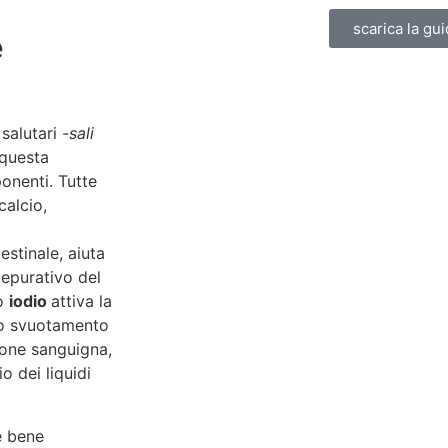
scarica la gui
e
 salutari
-sali
 questa
onenti. Tutte
calcio,
estinale, aiuta
depurativo del
Lo
iodio
attiva la
lo svuotamento
ione sanguigna,
o dei liquidi
è bene