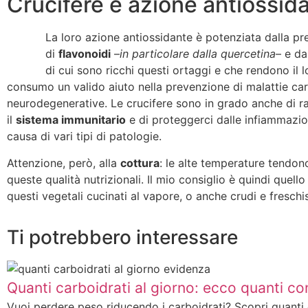
Crucifere e azione antiossid
La loro azione antiossidante è potenziata dalla p
di
flavonoidi
–
in particolare dalla quercetina
– e da
di cui sono ricchi questi ortaggi e che rendono il 
consumo un valido aiuto nella prevenzione di malattie car
neurodegenerative. Le crucifere sono in grado anche di r
il
sistema immunitario
e di proteggerci dalle infiammazio
causa di vari tipi di patologie.
Attenzione, però, alla
cottura
: le alte temperature tendon
queste qualità nutrizionali. Il mio consiglio è quindi quel
questi vegetali cucinati al vapore, o anche crudi e freschi
Ti potrebbero interessare
Quanti carboidrati al giorno: ecco quanti 
Vuoi perdere peso riducendo i carboidrati? Scopri quanti 