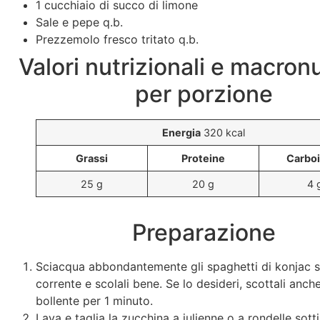
1 cucchiaio di succo di limone
Sale e pepe q.b.
Prezzemolo fresco tritato q.b.
Valori nutrizionali e macronu
per porzione
Energia
320 kcal
Grassi
Proteine
Carboi
25 g
20 g
4 
Preparazione
Sciacqua abbondantemente gli spaghetti di konjac 
corrente e scolali bene. Se lo desideri, scottali anch
bollente per 1 minuto.
Lava e taglia la zucchina a julienne o a rondelle sottil