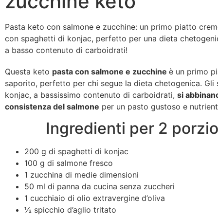
zucchine keto
Pasta keto con salmone e zucchine: un primo piatto cre
con spaghetti di konjac, perfetto per una dieta chetogen
a basso contenuto di carboidrati!
Questa keto
pasta con salmone e zucchine
è un primo pi
saporito, perfetto per chi segue la dieta chetogenica. Gli 
konjac, a bassissimo contenuto di carboidrati,
si abbinano
consistenza del salmone
per un pasto gustoso e nutrient
Ingredienti per 2 porzio
200 g di spaghetti di konjac
100 g di salmone fresco
1 zucchina di medie dimensioni
50 ml di panna da cucina senza zuccheri
1 cucchiaio di olio extravergine d’oliva
½ spicchio d’aglio tritato