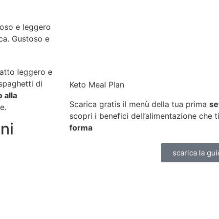
moso e leggero
ica. Gustoso e
atto leggero e
spaghetti di
Keto Meal Plan
 alla
Scarica gratis il menù della tua prima
se
e.
scopri i benefici dell’alimentazione che t
ni
forma
scarica la gui