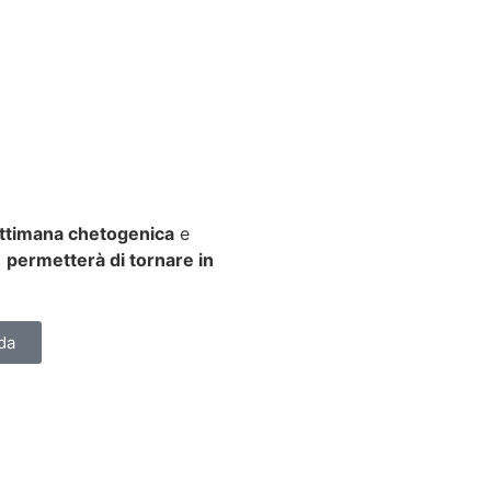
ttimana chetogenica
e
i
permetterà di tornare in
da