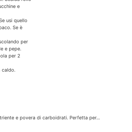
zucchine e
Se usi quello
opaco. Se è
escolando per
le e pepe.
cola per 2
 caldo.
ente e povera di carboidrati. Perfetta per...