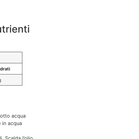
trienti
drati
g
sotto acqua
e in acqua
i. Scalda l’olio