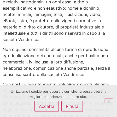
e relativi sottodomini (in ogni caso, a titolo
esemplificativo e non esaustivo: nome e dominio,
ricette, marchi, immagini, testi, illustrazioni, video,
eBook, liste), è protetto dalle vigenti normative in
materia di diritto d’autore, di proprietà industriale e
intellettuale e tutti i diritti sono riservati in capo alla
società Venditrice.
Non è quindi consentita alcuna forma di riproduzione
e/o duplicazione dei contenuti, anche per finalità non
commerciali, ivi inclusa la loro diffusione,
rielaborazione, comunicazione anche parziale, senza il
consenso scritto della società Venditrice.
Con particolare riferimento agli eBook eventualmente
acquistati, nonché con riferimento ai contenuti dell’Area
Utilizziamo i cookie per essere sicuri che tu possa avere la
Riservata, in aderenza a quanto previsto dall’art. 109
migliore esperienza sul nostro sito.
della Legge sul Diritto d’Autore (L. 633/1941), la vendita
Accetta
Rifiuta
degli stessi non comporta la contestuale trasmissione
dei diritti di utilizzazione economica degli stessi e dei